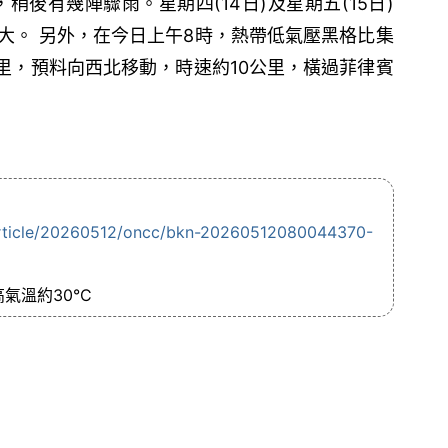
稍後有幾陣驟雨。星期四(14日)及星期五(15日)
大。 另外，在今日上午8時，熱帶低氣壓黑格比集
公里，預料向西北移動，時速約10公里，橫過菲律賓
article/20260512/oncc/bkn-20260512080044370-
氣溫約30°C