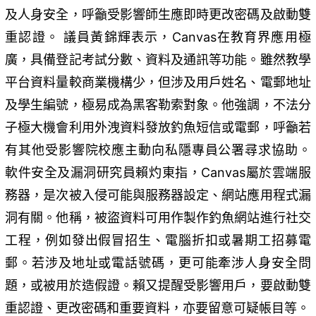
及人身安全，呼籲受影響師生應即時更改密碼及啟動雙
重認證。 議員黃錦輝表示，Canvas在教育界應用極
廣，具備登記考試分數、資料及通訊等功能。雖然教學
平台資料量較商業機構少，但涉及用戶姓名、電郵地址
及學生編號，極易成為黑客勒索對象。他強調，不法分
子極大機會利用外洩資料發放釣魚短信或電郵，呼籲若
有其他受影響院校應主動向私隱專員公署尋求協助。
軟件安全及漏洞研究員賴灼東指，Canvas屬於雲端服
務器，是次被入侵可能與服務器設定、網站應用程式漏
洞有關。他稱，被盜資料可用作製作釣魚網站進行社交
工程，例如發出假冒招生、電腦折扣或暑期工招募電
郵。若涉及地址或電話號碼，更可能牽涉人身安全問
題，或被用於造假證。賴又提醒受影響用戶，要啟動雙
重認證、更改密碼和重要資料，亦要留意可疑帳目等。