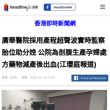
香港即時新聞網
廣華醫院採用產程超聲波實時監察
胎位助分娩 公院為剖腹生產孕婦處
方藥物減產後出血(江瓔庭報道)
來源 : NOW
更新 : 2026-05-12 17:41