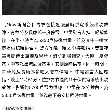
【Now新聞台】青衣在接近凌晨時供電系統出現故
障，青華苑及長康邨一度停電。中電發言人指，經搶修
後，在半小時內為5350戶恢復供電，並為其中一幢大
廈提供臨時供電。 警方昨晚11時55分接報指，青華苑
華豐閣傳出巨響及冒煙，消防到場調查，大廈一度停
電。中電派出流動發電車，安排臨時供電。同一時間，
青華苑及長康邨多幢大廈亦停電。 中電發言人回覆
指，晚上11時51分，位於青衣區的11千伏供電系統出現
故障，影響約5700戶電力供應。中電在28分鐘內，為
5350戶恢復供電，並為餘下的安排臨時供電。
NOW原文連結