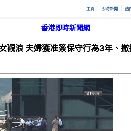
|
|
主頁
即時新聞
熱
香港即時新聞網
女觀浪 夫婦獲准簽保守行為3年、撤