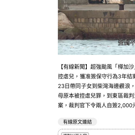
【有線新聞】超強颱風「樺加沙
控虐兒，獲准簽保守行為3年結案
23日帶同子女到柴灣海邊觀浪
母原本被控虐兒罪，到東區裁判
案，裁判官下令兩人自簽2,000
有線原文連結