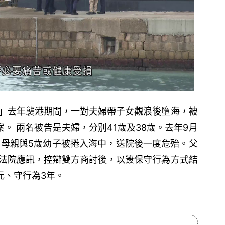
」去年襲港期間，一對夫婦帶子女觀浪後墮海，被
。 兩名被告是夫婦，分別41歲及38歲。去年9月
，母親與5歲幼子被捲入海中，送院後一度危殆。父
法院應訊，控辯雙方商討後，以簽保守行為方式結
元、守行為3年。