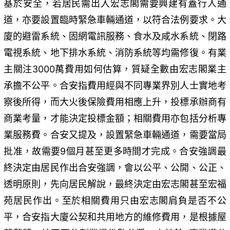
基於安全，若居民需出入宏志閣需要興建有蓋行人通
道，亦要設置臨時緊急車輛通道，以符合法例要求。大
廈的避雷系統、固網電訊服務、食水及咸水系統、閉路
電視系統、地下排水系統、消防系統等均需修復。有業
主關注3000萬費用如何估算，質疑全數由宏志閣業主
承擔不公平。合安指費用經與不同專業界別人士實地考
察後所得，而大火後保險費用相應上升，投標承辦商有
商業考量，才能決定投標金額；相關費用亦包括分析專
業服務費。合安又提及，設置緊急車輛通道，需要當局
批准，故需要9個月甚至更多時間才完成。合安強調最
終決定由居民作出合安強調，會以公平、公開、公正、
透明原則，先向居民解說，最終決定由宏志閣甚至宏福
苑居民作出。至於相關費用只由宏志閣肩負是否不公
平，合安指大廈公契和共用地方的維修費用，是根據屋