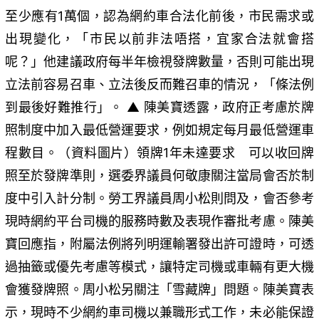
至少應有1萬個，認為網約車合法化前後，市民需求或
出現變化，「市民以前非法唔搭，宜家合法就會搭
呢？」他建議政府每半年檢視發牌數量，否則可能出現
立法前容易召車、立法後反而難召車的情況，「條法例
到最後好難推行」。 ▲ 陳美寶透露，政府正考慮於牌
照制度中加入最低營運要求，例如規定每月最低營運車
程數目。（資料圖片）領牌1年未達要求 可以收回牌
照至於發牌準則，選委界議員何敬康關注當局會否於制
度中引入計分制。勞工界議員周小松則問及，會否參考
現時網約平台司機的服務時數及表現作審批考慮。陳美
寶回應指，附屬法例將列明運輸署發出許可證時，可透
過抽籤或優先考慮等模式，讓特定司機或車輛有更大機
會獲發牌照。周小松另關注「雪藏牌」問題。陳美寶表
示，現時不少網約車司機以兼職形式工作，未必能保證