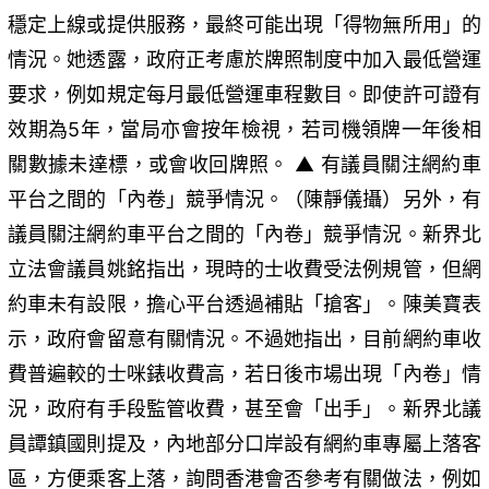
穩定上線或提供服務，最終可能出現「得物無所用」的
情況。她透露，政府正考慮於牌照制度中加入最低營運
要求，例如規定每月最低營運車程數目。即使許可證有
效期為5年，當局亦會按年檢視，若司機領牌一年後相
關數據未達標，或會收回牌照。 ▲ 有議員關注網約車
平台之間的「內卷」競爭情況。（陳靜儀攝）另外，有
議員關注網約車平台之間的「內卷」競爭情況。新界北
立法會議員姚銘指出，現時的士收費受法例規管，但網
約車未有設限，擔心平台透過補貼「搶客」。陳美寶表
示，政府會留意有關情況。不過她指出，目前網約車收
費普遍較的士咪錶收費高，若日後市場出現「內卷」情
況，政府有手段監管收費，甚至會「出手」。新界北議
員譚鎮國則提及，內地部分口岸設有網約車專屬上落客
區，方便乘客上落，詢問香港會否參考有關做法，例如