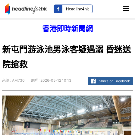
香港即時新聞網
新屯門游泳池男泳客疑遇溺 昏迷送
院搶救
來源 : AM730
更新 : 2026-05-12 10:13