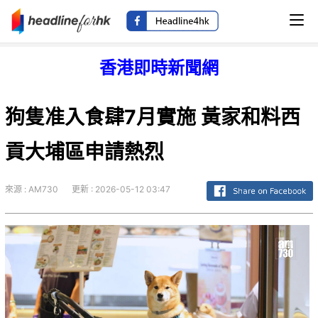
香港即時新聞網
狗隻准入食肆7月實施 黃家和料西
貢大埔區申請熱烈
來源 : AM730
更新 : 2026-05-12 03:47