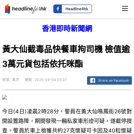
香港即時新聞網
黃大仙截毒品快餐車拘司機 檢值逾
3萬元貨包括依托咪酯
來源 : 東方
更新 : 2025-09-04 05:27
今日(4日)凌晨2時28分，警員在黃大仙鳴鳳街26號對
開設置路障，期間發現一輛私家車形迹可疑，遂截停搜
查。警員於車上檢獲共約27克懷疑可卡因及40粒懷疑