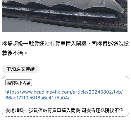
機場超級一號貨運站有貨車撞入閘機，司機昏迷送院搶
救後不治。
TVB原文連結
https://www.headline4hk.com/article/20240802/tvb/
66ac177f9e6ff8a6e41d5a04/
機場超級一號貨運站有貨車撞入閘機 司機昏迷送院後不治