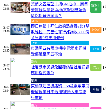
葉蒨文曾展望｜與GM拍拖一周年
08-07
經濟日
17
23:48
遭質疑假戀愛 葉蒨文親回應唔係
報
情侶係普通同事？
NOW
即日焦點｜拜仁啟德熱身賽2比1擊
08-07
17
NOW
23:40
敗維拉／完善性罪行諮詢收6000份
意見書9成支持修例
TVB
08-07
東涌周四有兩車相撞 電單車司機
19
TVB
23:35
受傷延至周五不治
港台
08-07
社署籲市民避免回覆偽冒社署通訊
17
港台
23:26
應用程式帳戶
星島
東涌龍運巴撼鐵騎｜58歲電單車司
08-07
18
星島
23:24
機留醫半日不治 曾被捲入車底拖
行重創
東方