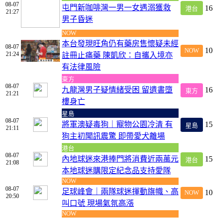
08-07
屯門新咖啡灣一男一女遇溺獲救
16
港台
21:27
男子昏迷
NOW
本台發現旺角仍有藥房售懷疑未經
08-07
10
NOW
21:24
註冊止痛藥 陳凱欣：自攜入境亦
有法律風險
東方
08-07
九龍灣男子疑情緒受困 留遺書墮
16
東方
21:21
樓身亡
星島
08-07
將軍澳疑毒狗｜寵物公園冷清 有
15
星島
21:11
狗主初聞訊震驚 即帶愛犬離場
港台
08-07
內地球迷來港捧門將消費近兩萬元
15
港台
21:08
本地球迷購限定紀念品支持愛隊
NOW
08-07
足球峰會｜兩隊球迷揮動旗幟、高
10
NOW
20:50
叫口號 現場氣氛高漲
NOW