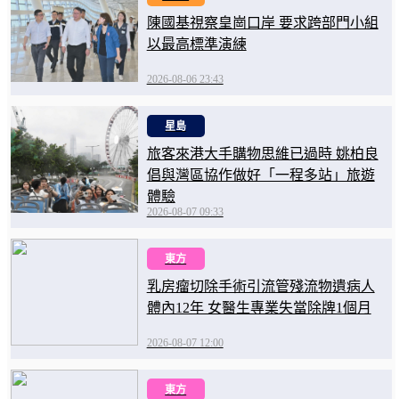
陳國基視察皇崗口岸 要求跨部門小組
以最高標準演練
2026-08-06 23:43
星島
旅客來港大手購物思維已過時 姚柏良
倡與灣區協作做好「一程多站」旅遊
體驗
2026-08-07 09:33
東方
乳房瘤切除手術引流管殘流物遺病人
體內12年 女醫生專業失當除牌1個月
2026-08-07 12:00
東方