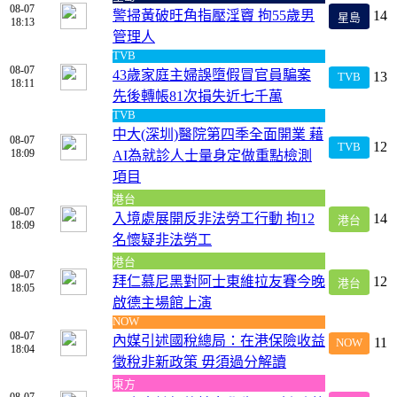
08-07
警掃黃破旺角指壓淫竇 拘55歲男
14
星島
18:13
管理人
TVB
08-07
43歲家庭主婦誤墮假冒官員騙案
13
TVB
18:11
先後轉帳81次損失近七千萬
TVB
中大(深圳)醫院第四季全面開業 藉
08-07
12
TVB
18:09
AI為就診人士量身定做重點檢測
項目
港台
08-07
入境處展開反非法勞工行動 拘12
14
港台
18:09
名懷疑非法勞工
港台
08-07
拜仁慕尼黑對阿士東維拉友賽今晚
12
港台
18:05
啟德主場館上演
NOW
08-07
內媒引述國稅總局：在港保險收益
11
NOW
18:04
徵稅非新政策 毋須過分解讀
東方