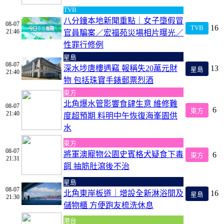
TVB
八分鐘本地新聞重點｜女子墮假冒
08-07
16
TVB
21:46
官員騙案／宏福苑災場相片曝光／
性罪行修例
星島
08-07
深水埗唐樓遇竊 報稱失20萬元財
13
星島
21:40
物 包括珠寶手錶郵票烈酒
東方
北角爆水管影響食肆生意 維修難
08-07
6
東方
21:40
度超預期 料明中午恢復海峯園供
水
東方
08-07
將軍澳寵物公園史賓格犬疑食下毒
6
東方
21:31
餌 抽筋肚瀉後不治
星島
08-07
北角東岸板道｜增設全新淋浴間及
16
星島
21:30
儲物櫃 方便跑友梳洗休息
港台