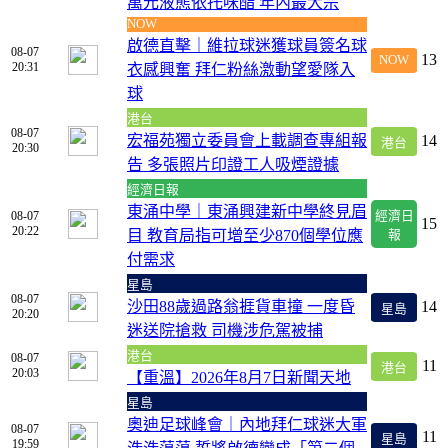
萬元液態依托咪酯 年內最大宗
NOW
啟德直擊｜維拉球迷獲球員簽名球
08-07
13
NOW
20:31
衣感興奮 拜仁粉絲激動望愛隊入
球
港台
08-07
宏福苑獨立委員會上載調查專組報
14
港台
20:30
告 多張照片印證工人吸煙證據
經濟日報
東涌中學｜東涌興建新中學終見眉
08-07
經濟日
15
20:22
目 教育局指可增至少870個學位應
報
付需求
星島
08-07
沙田88歲過路翁捱貨車撞 一度昏
14
星島
20:20
迷送院搶救 司機涉危駕被捕
港台
08-07
11
港台
20:03
【重溫】2026年8月7日新聞天地
星島
奧迪足球峰會｜內地拜仁球迷大軍
08-07
11
星島
19:59