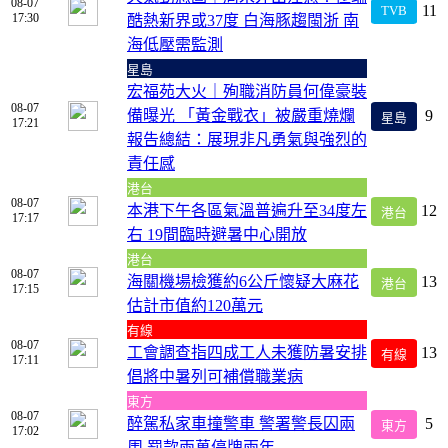
08-07
11
TVB
17:30
酷熱新界或37度 白海豚趨閩浙 南
海低壓需監測
星島
宏福苑大火｜殉職消防員何偉豪裝
08-07
備曝光 「黃金戰衣」被嚴重燒爛
9
星島
17:21
報告總結：展現非凡勇氣與強烈的
責任感
港台
08-07
本港下午各區氣溫普遍升至34度左
12
港台
17:17
右 19間臨時避暑中心開放
港台
08-07
海關機場檢獲約6公斤懷疑大麻花
13
港台
17:15
估計市值約120萬元
有線
08-07
工會調查指四成工人未獲防暑安排
13
有線
17:11
倡將中暑列可補償職業病
東方
08-07
醉駕私家車撞警車 警署警長囚兩
5
東方
17:02
周 罰款兩萬停牌兩年