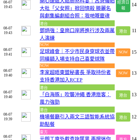
開心速遞大結局煞科宴｜呂慧儀晒
08-07
經濟日
14
19:45
大批「父女照」掀回憶殺 滕麗名
報
與劇集編劇組合照：我哋嘅靈魂
港台
08-07
鄧炳強：皇崗口岸將進行涉及兩萬
11
港台
19:43
人演練
NOW
08-07
足球峰會｜不少市民身穿球衣並帶
15
NOW
19:41
同橫額入場支持自己喜愛球隊
NOW
08-07
李家超晤東盟秘書長 爭取持份者
13
NOW
19:40
支持香港加入RCEP
港台
08-07
「白海豚」吹襲沖繩 香港旅客：
13
港台
19:40
風力強勁
港台
08-07
機場餐廳引入兩文三語智能系統協
12
港台
19:39
助點餐
東方
08-07
元朗工廈外截查拖篋男 再搜迷你
14
東方