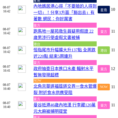
星島
內地媽居港心得「不要臉的人得到
08-07
10
星島
16:42
一切」！分享3方面「豁出去」有
著數 網民：你好厲害
東方
08-07
跑馬地一屋苑救生員疑用假證 22
11
東方
16:42
歲男涉行使虛假文書被捕
港台
08-07
恒指尾市升幅擴大升137點 全周跌
11
港台
16:42
近220點 結束5周連升
東方
08-07
政府抽查日本進口水產 輻射水平
12
東方
16:41
暫無發現超標
NOW
08-07
北角京華道福蔭道交界一食水管爆
11
NOW
16:40
裂 附近食水供應受阻
東方
08-07
曼谷抵港46歲內地漢 行李藏120萬
11
東方
16:40
元大麻被捕明提堂