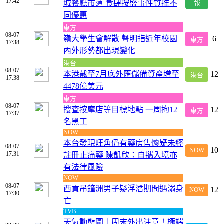
17:42
城餐廳市道 食肆按盛事性質推不
報
同優惠
東方
08-07
嶺大學生會解散 聲明指近年校園
6
東方
17:38
內外形勢都出現變化
港台
08-07
本港截至7月底外匯儲備資產增至
12
港台
17:38
4478億美元
東方
08-07
搜查按摩店等目標地點 一周拘12
12
東方
17:37
名黑工
NOW
本台發現旺角仍有藥房售懷疑未經
08-07
10
NOW
17:31
註冊止痛藥 陳凱欣：自攜入境亦
有法律風險
NOW
08-07
西貢吊鐘洲男子疑浮潛期間遇溺身
12
NOW
17:30
亡
TVB
天氣動態圖｜周末外出注意！極端