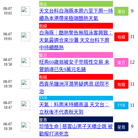
港台
08-07
天文台料白海豚本周六至下周一持
9
港台
19:02
續為本港帶來極端酷熱天氣
有線
白海豚｜酷熱警告無阻泳客興致：
08-07
11
有線
19:01
天氣最適合來沙灘 天文台料下周
中持續酷熱
東方
08-07
旺角69歲翁被女子兜搭性交易 未
12
東方
18:58
曾銷魂已失9萬元名錶
有線
08-07
西貢吊鐘洲浮潛男疑遇溺 送院不
11
有線
18:50
治
TVB
08-07
天氣｜料周末持續高溫 天文台：
11
TVB
18:47
立秋後不代表秋天到
星島
08-07
珍惜生命│慈雲山男子天橋企跳 被
9
星島
18:39
勸服打消死念