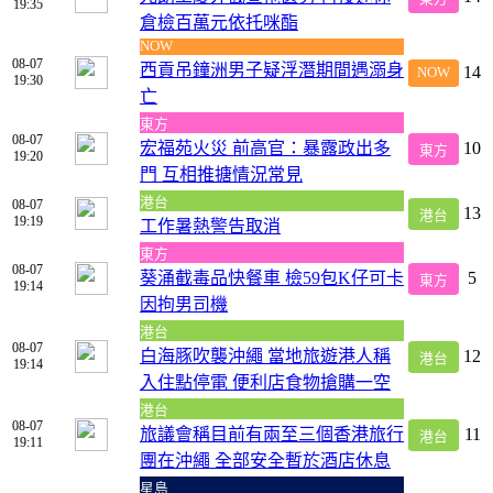
19:35
倉檢百萬元依托咪酯
NOW
08-07
西貢吊鐘洲男子疑浮潛期間遇溺身
14
NOW
19:30
亡
東方
08-07
宏福苑火災 前高官：暴露政出多
10
東方
19:20
門 互相推搪情況常見
港台
08-07
13
港台
19:19
工作暑熱警告取消
東方
08-07
葵涌截毒品快餐車 檢59包K仔可卡
5
東方
19:14
因拘男司機
港台
08-07
白海豚吹襲沖繩 當地旅遊港人稱
12
港台
19:14
入住點停電 便利店食物搶購一空
港台
08-07
旅議會稱目前有兩至三個香港旅行
11
港台
19:11
團在沖繩 全部安全暫於酒店休息
星島