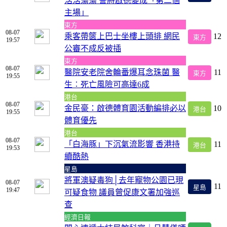
浩浩蕩蕩 誓將啟德變成「第二個
主場」
東方
08-07
乘客帶篋上巴士坐樓上頭排 網民
12
東方
19:57
公審不成反被插
東方
08-07
醫院安老院舍輪番爆耳念珠菌 醫
11
東方
19:55
生︰死亡風險可高達6成
港台
08-07
金民豪：啟德體育園活動編排必以
10
港台
19:55
體育優先
港台
08-07
「白海豚」下沉氣流影響 香港持
11
港台
19:53
續酷熱
星島
將軍澳疑毒狗│去年寵物公園已現
08-07
11
星島
19:47
可疑食物 議員曾促康文署加強巡
查
經濟日報