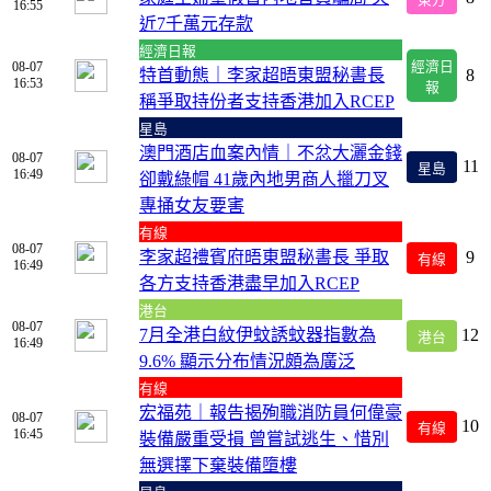
東方
16:55
近7千萬元存款
經濟日報
08-07
經濟日
特首動態｜李家超晤東盟秘書長
8
16:53
報
稱爭取持份者支持香港加入RCEP
星島
澳門酒店血案內情｜不忿大灑金錢
08-07
11
星島
16:49
卻戴綠帽 41歲內地男商人擸刀叉
專捅女友要害
有線
08-07
李家超禮賓府晤東盟秘書長 爭取
9
有線
16:49
各方支持香港盡早加入RCEP
港台
08-07
7月全港白紋伊蚊誘蚊器指數為
12
港台
16:49
9.6% 顯示分布情況頗為廣泛
有線
宏福苑｜報告揭殉職消防員何偉豪
08-07
10
有線
16:45
裝備嚴重受損 曾嘗試逃生、惜別
無選擇下棄裝備墮樓