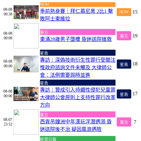
NOW
08-08
季前熱身賽｜拜仁慕尼黑 2比1 擊
15
NOW
00:38
敗阿士東維拉
東方
08-08
19
東方
00:08
東涌28歲男子墮樓 昏迷送院搶救
星島
專訪︱深偽技術衍生性罪行受關注
08-08
18
星島
00:00
惟政府諮詢文件未觸及 大律師公
會：法例需要與時並進
星島
專訪︱贊成引入持續性侵犯兒童罪
08-08
17
星島
00:00
大律師公會原則上支持性罪行改革
方向
東方
08-07
西貢吊鐘洲中年漢玩浮潛遇溺 昏
7
東方
23:52
迷送院後不治 疑因風浪遇險
經濟日報