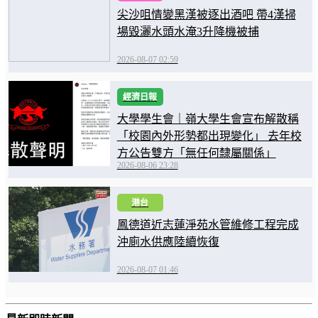
尖沙咀情變黑漢被逐出酒吧 帶4漢掃
場毀灑水頭水淹3升降機被捕
2026-08-07 02:59
經濟日報
大學學生會｜嶺大學生會宣布解散稱
「校園內外形勢都出現變化」 去年校
方公告雙方「無任何隸屬關係」
2026-08-06 23:28
港台
鳳德道近志蓮淨苑水管維修工程完成
沖廁水供應陸續恢復
2026-08-07 01:46