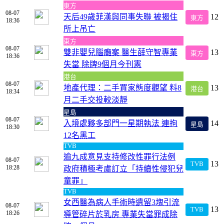
東方
08-07
天后49歲菲漢與同事失聯 被揭住
12
東方
18:36
所上吊亡
東方
08-07
雙非嬰兒腦癱案 醫生薛守智專業
13
東方
18:36
失當 除牌9個月今刊憲
港台
08-07
地產代理：二手買家態度觀望 料8
13
港台
18:34
月二手交投較淡靜
星島
08-07
入境處夥多部門一星期執法 連拘
14
星島
18:30
12名黑工
TVB
逾九成意見支持修改性罪行法例
08-07
13
TVB
18:28
政府積極考慮訂立「持續性侵犯兒
童罪」
TVB
女西醫為病人手術時遺留3塊引流
08-07
13
TVB
18:26
導管碎片於乳房 專業失當罪成除