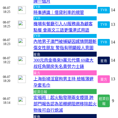
牌一個月
TVB
08-07
14
TVB
18:25
時事通識｜借貸利率的規管
TVB
08-07
機場有餐廳引入AI服務員為顧客
13
TVB
18:25
點餐 會兩文三語更懂港式用語
TVB
08-07
內地男子澳門被捕疑因感情問題斬
14
TVB
18:23
傷女性朋友 警指有明顯殺人意圖
星島
08-07
300元肉金換來9萬元代價 69歲大
14
星島
18:22
叔旺角開房失名貴勞力士錶
東方
08-07
上海街掃淫窟拘男主持 檢帳簿避
13
東方
18:20
孕套毛巾
經濟日報
宏福苑｜起火點發現兩支煙頭 跨
08-07
經濟日
9
18:14
部門報告認為若棚網阻燃移除起火
報
物後可自行熄滅
星島