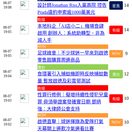
08-07
設計師Jonathan Riss入稟高院 控告
14
星島
19:08
Prada違約申索逾1000萬美元
有線
本地科企「AI店小二」機場食肆
08-07
14
有線
19:05
啟用 創辦人：系統助轉型、非為
減人手
NOW
08-07
足球峰會｜不少球迷一早來到啟德
9
NOW
19:05
零售館購買周邊商品
港台
08-07
食環署引入捕蚊機即時反映捕蚊數
12
港台
19:04
量 暫放啟德及彩雲邨測試
有線
性罪行修例｜擬增持續性侵犯兒童
08-07
10
有線
19:03
罪 毋須舉證案發確實日期 鄧炳
強：大律師公會支持
NOW
08-07
啟德直擊｜球迷揮旗為愛隊打氣
10
NOW
19:02
天幕關上邊歎冷氣邊看比賽