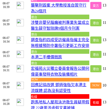
東方
08-07
襲擊刑毀案 大學教授准自簽守行
13
東方
16:39
為24個月
港台
08-07
涉雙非嬰兒腦癱被判專業失當成立
11
港台
16:39
醫生薛守智除牌9個月今刊憲
港台
08-07
調查指約四成受訪僱員指僱主完全
13
港台
16:34
無根據預防中暑指引更新工作安排
港台
08-07
11
港台
16:33
本港二手樓價微跌
港台
08-07
宏福苑火災獨立委員會報告公開何
11
港台
16:31
偉豪事發時衣物及裝備相片
NOW
08-07
回應記協改選 鄧炳強指欠本港主
10
NOW
16:30
流媒體 認為沒有認受性
有線
08-07
跑馬地私人屋苑泳池救生員疑用假
13
有線
16:28
證 22歲男涉虛假文書被捕