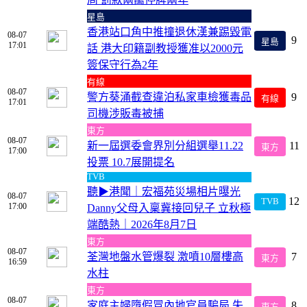
星島
香港站口角中推撞退休漢兼踢毀電
08-07
9
星島
17:01
話 港大印籍副教授獲准以2000元
簽保守行為2年
有線
08-07
警方葵涌截查違泊私家車檢獲毒品
9
有線
17:01
司機涉販毒被捕
東方
08-07
新一屆選委會界別分組選舉11.22
11
東方
17:00
投票 10.7展開提名
TVB
聽▶︎港聞｜宏福苑災場相片曝光
08-07
12
TVB
17:00
Danny父母入稟冀接回兒子 立秋極
端酷熱｜2026年8月7日
東方
08-07
荃灣地盤水管爆裂 激噴10層樓高
7
東方
16:59
水柱
東方
08-07
家庭主婦墮假冒內地官員騙局 失
8