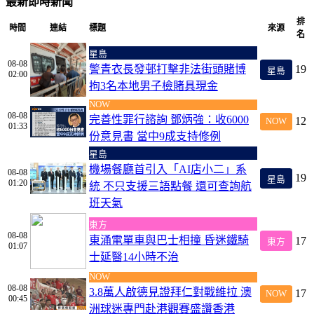
最新即時新聞
排
時間
連結
標題
來源
名
星島
08-08
警青衣長發邨打擊非法街頭賭博
19
星島
02:00
拘3名本地男子檢賭具現金
NOW
08-08
完善性罪行諮詢 鄧炳強：收6000
12
NOW
01:33
份意見書 當中9成支持修例
星島
機場餐廳首引入「AI店小二」系
08-08
19
星島
01:20
統 不只支援三語點餐 還可查詢航
班天氣
東方
08-08
東涌電單車與巴士相撞 昏迷鐵騎
17
東方
01:07
士延醫14小時不治
NOW
08-08
3.8萬人啟德見證拜仁對戰維拉 澳
17
NOW
00:45
洲球迷專門赴港觀賽盛讚香港