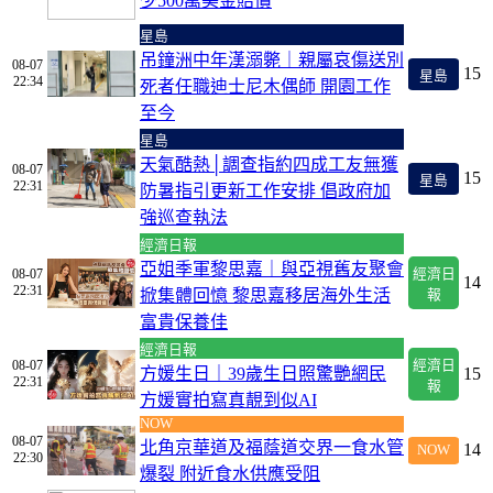
少500萬美金賠償
星島
吊鐘洲中年漢溺斃｜親屬哀傷送別
08-07
15
星島
22:34
死者任職迪士尼木偶師 開園工作
至今
星島
天氣酷熱│調查指約四成工友無獲
08-07
15
星島
22:31
防暑指引更新工作安排 倡政府加
強巡查執法
經濟日報
亞姐季軍黎思嘉｜與亞視舊友聚會
08-07
經濟日
14
22:31
掀集體回憶 黎思嘉移居海外生活
報
富貴保養佳
經濟日報
08-07
經濟日
方媛生日｜39歲生日照驚艷網民
15
22:31
報
方媛實拍寫真靚到似AI
NOW
08-07
北角京華道及福蔭道交界一食水管
14
NOW
22:30
爆裂 附近食水供應受阻