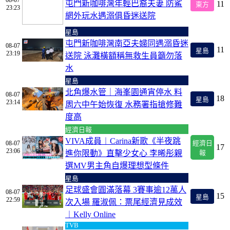
08-07
屯門新咖啡灣年輕巴裔夫妻 防鯊
11
東方
23:23
網外玩水遇溺俱昏迷送院
星島
屯門新咖啡灣南亞夫婦同遇溺昏迷
08-07
11
星島
23:19
送院 泳灘橫額稱無救生員籲勿落
水
星島
北角爆水管｜海峯園通宵停水 料
08-07
18
星島
23:14
周六中午始恢復 水務署指搶修難
度高
經濟日報
VIVA成員︱Carina新歌《半夜跳
08-07
經濟日
17
23:06
進你限動》直擊少女心 李晞彤親
報
選MV男主角自爆理想型條件
星島
足球盛會圓滿落幕 3賽事逾12萬人
08-07
15
星島
22:59
次入場 羅淑佩：票尾經濟見成效
︱Kelly Online
TVB