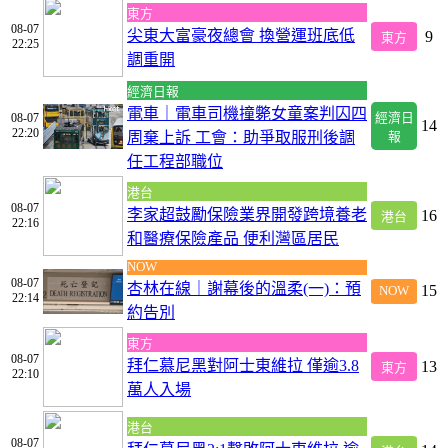
東方
08-07
尖東大富豪夜總會 換營運班底低
9
東方
22:25
調重開
經濟日報
電車｜電車司機撞斃女童案判囚四
08-07
經濟日
14
22:20
周棄上訴 工會：助爭取服刑後調
報
任工程部職位
港台
08-07
李家超鼓勵保險業界開發跨境養老
16
港台
22:16
和醫療保險產品 便利灣區居民
NOW
08-07
杏林在線｜謝幕後的溫柔(一)：預
15
NOW
22:14
約告別
東方
08-07
拜仁慕尼黑對阿士東維拉 僅逾3.8
13
東方
22:10
萬人入場
港台
08-07