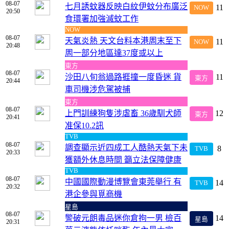
08-07
七月誘蚊器反映白紋伊蚊分布廣泛
11
NOW
20:50
食環署加強滅蚊工作
NOW
08-07
天氣炎熱 天文台料本港周末至下
11
NOW
20:48
周一部分地區達37度或以上
東方
08-07
沙田八旬翁過路捱撞一度昏迷 貨
11
東方
20:44
車司機涉危駕被捕
東方
08-07
上門訓練狗隻涉虐畜 36歲馴犬師
12
東方
20:41
准保10.2訊
TVB
08-07
調查顯示近四成工人酷熱天氣下未
8
TVB
20:33
獲額外休息時間 籲立法保障健康
TVB
08-07
中國國際動漫博覽會東莞舉行 有
14
TVB
20:32
港企參與覓商機
星島
08-07
警破元朗毒品迷你倉拘一男 檢百
14
星島
20:31