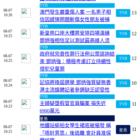
TVB
08-07
澳門發生嚴重傷人案 一名男子相
13
TVB
16:26
信因感情問題斬傷女性朋友被捕
TVB
08-07
新皇崗口岸大樓將安排四場演練
12
TVB
16:25
鄧炳強相信足以測試最高峰人流
TVB
政府就完善性罪行法例公眾諮詢結
08-07
12
TVB
16:25
束 鄧炳強：積極考慮訂立持續性
侵犯兒童罪
TVB
08-07
記協將換屆選舉 鄧炳強質疑無香
10
TVB
16:24
港主流媒體記者參選缺乏認受性
TVB
08-07
主婦疑墮假冒官員騙案 損失近
11
TVB
16:23
6900萬元
星島
地鐵站偷拍女學生裙底被揭發 稱
08-07
11
星島
16:21
「唔好意思」後逃離 會計員准保