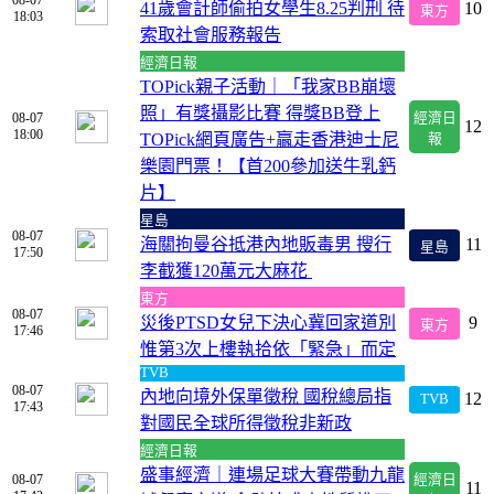
08-07
41歲會計師偷拍女學生8.25判刑 待
10
東方
18:03
索取社會服務報告
經濟日報
TOPick親子活動｜「我家BB崩壞
照」有獎攝影比賽 得獎BB登上
08-07
經濟日
12
18:00
TOPick網頁廣告+贏走香港迪士尼
報
樂園門票！【首200參加送牛乳鈣
片】
星島
08-07
海關拘曼谷抵港內地販毒男 搜行
11
星島
17:50
李截獲120萬元大麻花
東方
08-07
災後PTSD女兒下決心冀回家道別
9
東方
17:46
惟第3次上樓執拾依「緊急」而定
TVB
08-07
內地向境外保單徵稅 國稅總局指
12
TVB
17:43
對國民全球所得徵稅非新政
經濟日報
盛事經濟｜連場足球大賽帶動九龍
08-07
經濟日
11