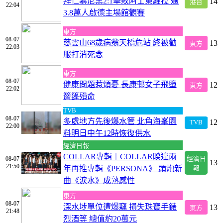
拜仁慕尼黑2:1擊敗阿士東維拉 逾
14
港台
22:04
3.8萬人啟德主場館觀賽
東方
08-07
慈雲山68歲病翁天橋危站 終被勸
13
東方
22:03
服打消死念
東方
08-07
健康問題惹煩憂 長康邨女子飛墮
12
東方
22:02
簷篷殞命
TVB
08-07
多處地方先後爆水管 北角海峯園
12
TVB
22:00
料明日中午12時恢復供水
經濟日報
COLLAR專輯︱COLLAR睽違兩
08-07
經濟日
13
21:50
年再推專輯《PERSONA》 頭炮新
報
曲《淚水》成熟感性
東方
08-07
深水埗單位遭爆竊 損失珠寶手錶
13
東方
21:48
烈酒等 總值約20萬元