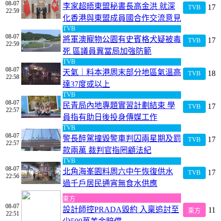
08-07
李家超晤東盟秘書長高金洪 就深
17
TVB
22:59
化香港與東盟成員國合作交流意見
TVB
08-07
將軍澳寵物公園有史賓格犬疑被毒
17
TVB
22:59
死 區議員冀當局加強防範
TVB
08-07
天氣｜料本港周末部分地區氣溫高
18
TVB
22:58
達37度或以上
TVB
08-07
民青局內地專題實習計劃結束 學
17
TVB
22:57
員指有助日後投身傳媒工作
TVB
08-07
警長醉駕撞毀警車判囚兩星期及罰
17
TVB
22:57
款兩萬 裁判官指罔顧法紀
TVB
08-07
北角海峯園料周六中午恢復供水
17
TVB
22:56
過千戶居民通宵無食水供應
東方
08-07
設計師控PRADA毀約 入稟追討至
11
東方
22:51