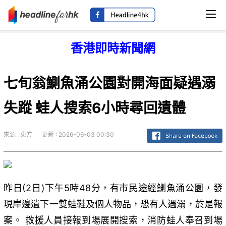
香港即時新聞網
七旬翁鰂魚涌公園對開海面疑遇溺
失蹤 蛙人搜索6小時尋回遺體
來源 : 東方
更新 : 2026-06-03 00:30
昨日(2日)下午5時48分，有市民途經鰂魚涌公園，發
現岸邊遺下一雙蛙鞋及個人物品，恐有人遇溺，於是報
案。 救援人員接報到場展開搜索，消防蛙人奉召到場