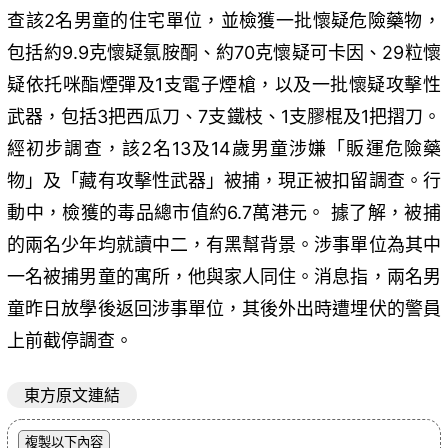
查該2名男童的住宅單位，並檢獲一批懷疑危險藥物，
包括約9.9克懷疑氯胺酮、約70克懷疑可卡因、29粒懷
疑依托咪酯煙彈及1支電子煙槍，以及一批懷疑攻擊性
武器，包括3把西瓜刀、7支鐵枝、1支膠棍及1把摺刀。
經初步調查，該2名13及14歲男童涉嫌「販運危險藥
物」及「藏有攻擊性武器」被捕，現正被扣留調查。行
動中，檢獲的毒品總市值約6.7萬港元。 據了解，被捕
的兩名少年均就讀中二，有黑幫背景。涉事單位為其中
一名被捕男童的寓所，他與家人同住。消息指，兩名男
童昨日放學後返回涉事單位，其後外出時遭埋伏的警員
上前截停調查。
東方原文連結