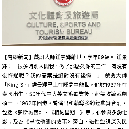
【有線新聞】戲劇大師鍾景輝離世，享年89歲。 鍾景
輝：「很多時別人問我，做了那麼久你的工作，有沒有
後悔過呢？我的答案是絕對沒有後悔。」 戲劇大師
「King Sir」鍾景輝早上在睡夢中離世。他於1937年在
泰國出生，50年代中大英文系畢業後，赴美攻讀戲劇
碩士 ，1962年回港。曾演出和執導多齣經典舞台劇，
包括《夢斷城西》、《相約星期二》等；亦參與多齣電
影；及為《尋找他鄉的故事》旁白，磁性聲線深入民