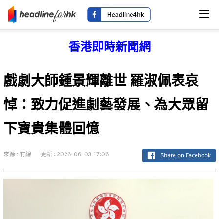
香港即時新聞網
戲劇大師鍾景輝離世 羅淑佩表哀
悼：致力促進劇藝發展、為大眾留
下寶貴集體回憶
來源 : 有線
更新 : 2026-06-03 17:06