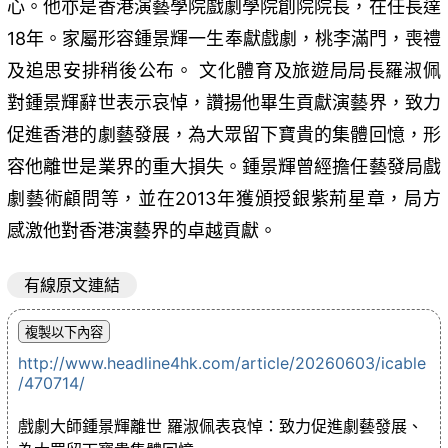
心。他亦是香港演藝學院戲劇學院創院院長，在任長達
18年。家屬形容鍾景輝一生奉獻戲劇，桃李滿門，喪禮
及追思安排稍後公布。 文化體育及旅遊局局長羅淑佩
對鍾景輝辭世表示哀悼，讚揚他畢生貢獻演藝界，致力
促進香港的劇藝發展，為大眾留下寶貴的集體回憶，形
容他離世是業界的重大損失。鍾景輝曾經擔任藝發局戲
劇藝術顧問等，並在2013年獲頒授銀紫荊星章，局方
感激他對香港演藝界的卓越貢獻。
有線原文連結
http://www.headline4hk.com/article/20260603/icable
/470714/
戲劇大師鍾景輝離世 羅淑佩表哀悼：致力促進劇藝發展、