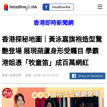
香港即時新聞網
香港探秘地圖｜黃泳嘉旗袍造型驚
艷登場 展現葫蘆身形受矚目 學霸
港姐憑「牧童笛」成百萬網紅
來源 : 經濟日報
更新 : 2026-06-03 20:01