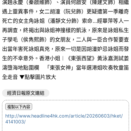
演趙永慶（秦啟維飾）、演員何啟安（陳建文飾）相繼
遇上靈異事件，女二胡潼（阮兒飾）更疑遭第一季離奇
死亡的女主角詠姐（潘靜文分飾）索命…經畢萍等人一
再調查，終揭出與詠姐神撞樣的凱泳，原來是詠姐私生
子孿毛（侯雋熙飾）的女朋友，二人與一臣合作誓要查
出當年害死詠姐真兇，原來一切是因胡潼妒忌詠姐而發
生的不幸意外。香港小姐︱《東張西望》黃泳嘉測試姜
濤墮海地點圍欄 「東張女神」當年選港姐吹奏牧童笛
全走音 ▼點擊圖片放大
經濟日報原文連結
http://www.headline4hk.com/article/20260603/hket/
4141003/